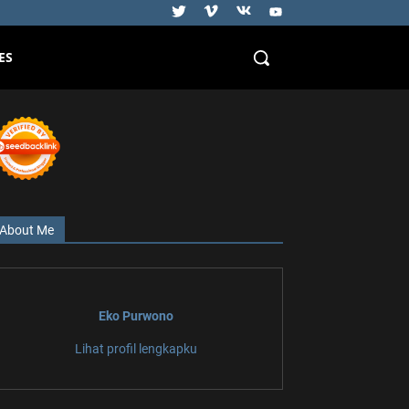
ES
About Me
Eko Purwono
Lihat profil lengkapku