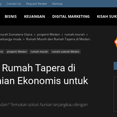
cy
Contact Us
Request Review
Sitemap
BISNIS
KEUANGAN
DIGITAL MARKETING
KISAH SUK
urah Sumatera Utara
properti Medan
rumah murah
keluarga muda
Rumah Murah dan Rumah Tapera di Medan:
ra
properti Medan
rumah murah
rumah subsidi Medan
Rumah Tapera di
nian Ekonomis untuk
dan? Temukan solusi hunian terjangkau dengan