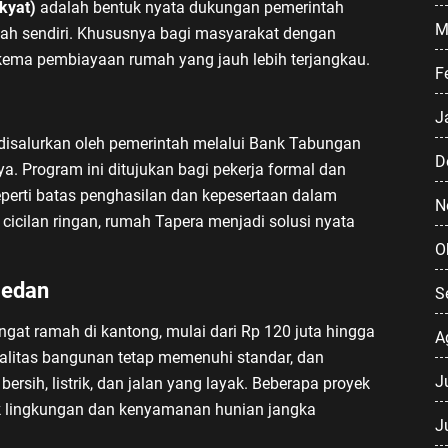
kyat)
adalah bentuk nyata dukungan pemerintah
M
h sendiri. Khususnya bagi masyarakat dengan
ema pembiayaan rumah yang jauh lebih terjangkau.
F
J
disalurkan oleh pemerintah melalui Bank Tabungan
D
. Program ini ditujukan bagi pekerja formal dan
seperti batas penghasilan dan kepesertaan dalam
N
icilan ringan, rumah Tapera menjadi solusi nyata
O
Medan
S
gat ramah di kantong, mulai dari Rp 120 juta hingga
A
alitas bangunan tetap memenuhi standar, dan
J
 bersih, listrik, dan jalan yang layak. Beberapa proyek
 lingkungan dan kenyamanan hunian jangka
J