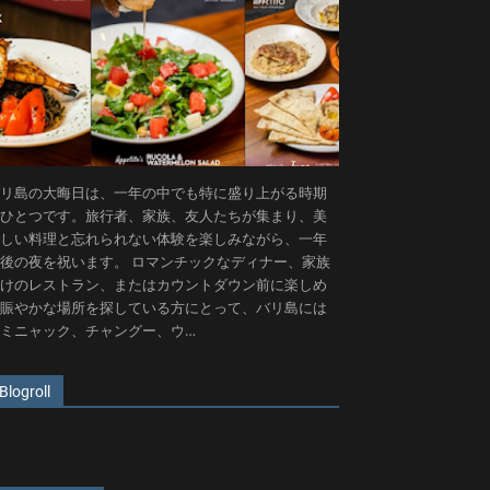
リ島の大晦日は、一年の中でも特に盛り上がる時期
ひとつです。旅行者、家族、友人たちが集まり、美
しい料理と忘れられない体験を楽しみながら、一年
後の夜を祝います。 ロマンチックなディナー、家族
けのレストラン、またはカウントダウン前に楽しめ
賑やかな場所を探している方にとって、バリ島には
ミニャック、チャングー、ウ…
Blogroll