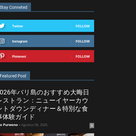
Stay Conneted
FOLLOW
Twitter
FOLLOW
Instagram
FOLLOW
Pinterest
Featured Post
2026年バリ島のおすすめ大晦日
レストラン：ニューイヤーカウ
ントダウンディナー＆特別な食
事体験ガイド
ko Purwono
-
Agustus 06, 2026
0