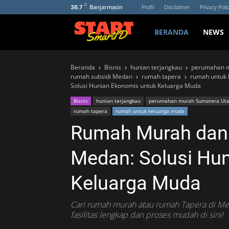
C
Banjarmasin
Profil
Disclaimer
Privacy Poli
36.7
BERANDA
NEWS
Beranda
Bisnis
hunian terjangkau
perumahan m
rumah subsidi Medan
rumah tapera
rumah untuk 
Solusi Hunian Ekonomis untuk Keluarga Muda
Bisnis
hunian terjangkau
perumahan murah Sumatera Uta
rumah tapera
rumah untuk keluarga muda
Rumah Murah dan 
Medan: Solusi Hu
Keluarga Muda
Cari rumah murah atau rumah Tapera di Me
fasilitas lengkap dan proses mudah di sini!