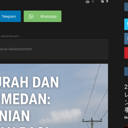
0
0
Telegram
WhatsApp
 Advertisment -
sive Advertisement
E