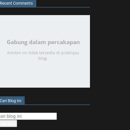
Recent Comments
Gabung dalam percakapan
Konten ini tidak tersedia di pratinjau
blog.
Cari Blog Ini