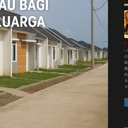
バ
の
味
最
向
る
セ