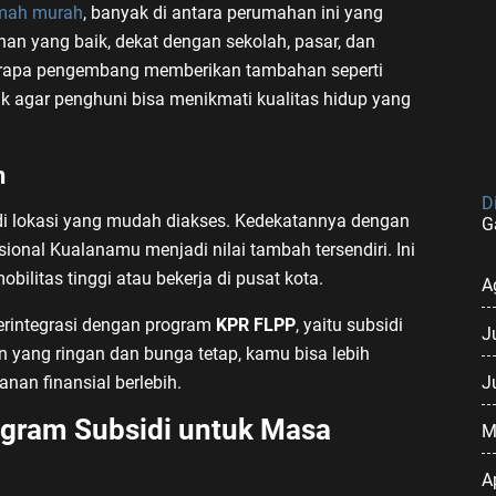
mah murah
, banyak di antara perumahan ini yang
lanan yang baik, dekat dengan sekolah, pasar, dan
erapa pengembang memberikan tambahan seperti
k agar penghuni bisa menikmati kualitas hidup yang
h
D
 lokasi yang mudah diakses. Kedekatannya dengan
G
asional Kualanamu menjadi nilai tambah tersendiri. Ini
ilitas tinggi atau bekerja di pusat kota.
A
erintegrasi dengan program
KPR FLPP
, yaitu subsidi
J
an yang ringan dan bunga tetap, kamu bisa lebih
J
an finansial berlebih.
gram Subsidi untuk Masa
M
A