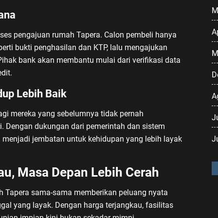
M
ana
A
ses pengajuan rumah Tapera. Calon pembeli hanya
erti bukti penghasilan dan KTP, lalu mengajukan
M
Pihak bank akan membantu mulai dari verifikasi data
dit.
D
up Lebih Baik
A
gi mereka yang sebelumnya tidak pernah
J
. Dengan dukungan dari pemerintah dan sistem
J
ni menjadi jembatan untuk kehidupan yang lebih layak
au, Masa Depan Lebih Cerah
 Tapera sama-sama memberikan peluang nyata
gal yang layak. Dengan harga terjangkau, fasilitas
unian impian kini bukan sekadar mimpi.