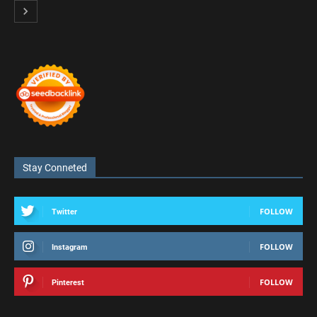
Stay Conneted
FOLLOW
Twitter
FOLLOW
Instagram
FOLLOW
Pinterest