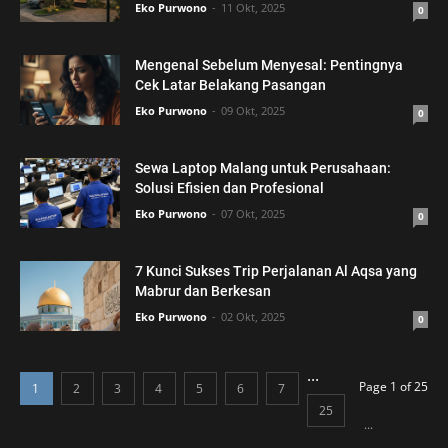
Eko Purwono
11 Okt, 2025
0
Mengenal Sebelum Menyesal: Pentingnya
Cek Latar Belakang Pasangan
Eko Purwono
09 Okt, 2025
0
Sewa Laptop Malang untuk Perusahaan:
Solusi Efisien dan Profesional
Eko Purwono
07 Okt, 2025
0
7 Kunci Sukses Trip Perjalanan Al Aqsa yang
Mabrur dan Berkesan
Eko Purwono
02 Okt, 2025
0
...
Page 1 of 25
1
2
3
4
5
6
7
25
...