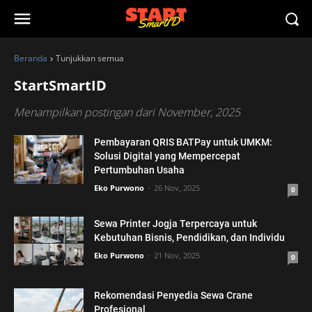
Beranda
Tunjukkan semua
StartSmartID
Menampilkan postingan dari November, 2025
Pembayaran QRIS BATPay untuk UMKM:
Solusi Digital yang Mempercepat
Pertumbuhan Usaha
Eko Purwono
26 Nov, 2025
0
Sewa Printer Jogja Terpercaya untuk
Kebutuhan Bisnis, Pendidikan, dan Individu
Eko Purwono
21 Nov, 2025
0
Rekomendasi Penyedia Sewa Crane
Profesional