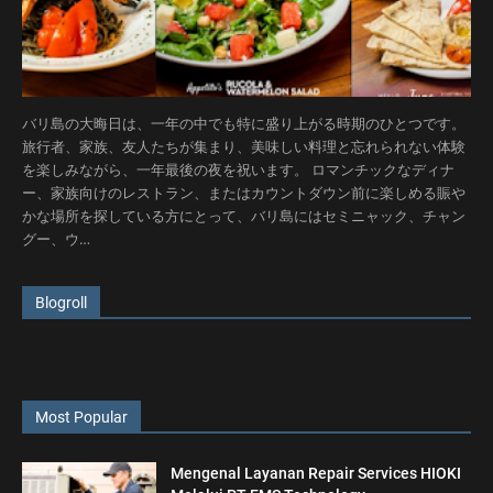
バリ島の大晦日は、一年の中でも特に盛り上がる時期のひとつです。
旅行者、家族、友人たちが集まり、美味しい料理と忘れられない体験
を楽しみながら、一年最後の夜を祝います。 ロマンチックなディナ
ー、家族向けのレストラン、またはカウントダウン前に楽しめる賑や
かな場所を探している方にとって、バリ島にはセミニャック、チャン
グー、ウ…
Blogroll
Most Popular
Mengenal Layanan Repair Services HIOKI