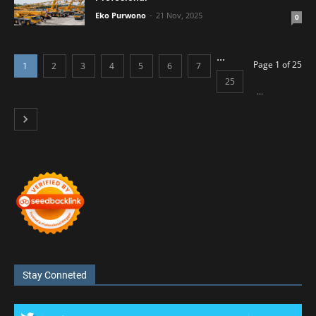
Eko Purwono
21 Nov, 2025
0
...
Page 1 of 25
1
2
3
4
5
6
7
25
...
Stay Conneted