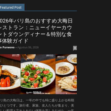
Featured Post
2026年バリ島のおすすめ大晦日
レストラン：ニューイヤーカウ
ントダウンディナー＆特別な食
事体験ガイド
ko Purwono
-
Agustus 06, 2026
0
リ島の大晦日は、一年の中でも特に盛り上がる時期
ひとつです。旅行者、家族、友人たちが集まり、美
しい料理と忘れられない体験を楽しみながら、一年