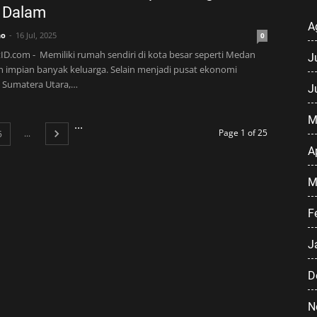
 Dalam
A
no
16 Jul, 2025
0
ID.com - Memiliki rumah sendiri di kota besar seperti Medan
J
 impian banyak keluarga. Selain menjadi pusat ekonomi
i Sumatera Utara,…
J
M
...
Page 1 of 25
...
5
A
M
F
J
D
N