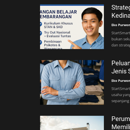
Strate
Kedina
Eko Purwo
StartSmar
bukan seka
dan strate
Peluan
Jenis
Eko Purwo
StartSmart
usaha yang
sepanjang
Perum
Memil