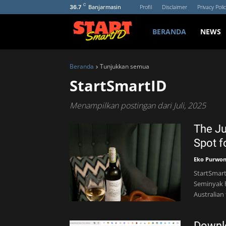
C
Banjarmasin
Profil
Disclaimer
Privacy Poli
36.7
BERANDA
NEWS
Beranda
Tunjukkan semua
StartSmartID
Menampilkan postingan dari Juli, 2025
The Ju
Spot f
Eko Purwo
StartSmartI
Seminyak h
Australian
Downl