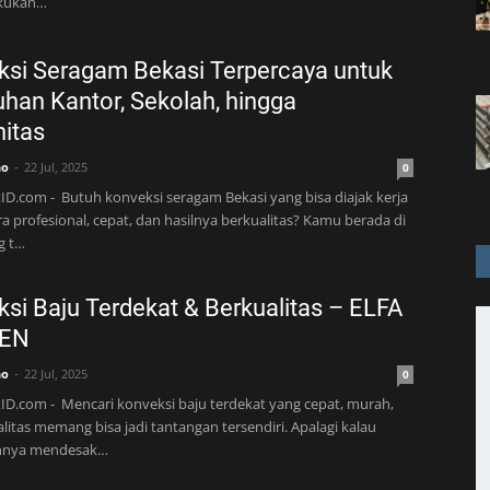
akukan…
si Seragam Bekasi Terpercaya untuk
han Kantor, Sekolah, hingga
itas
no
22 Jul, 2025
0
ID.com - Butuh konveksi seragam Bekasi yang bisa diajak kerja
a profesional, cepat, dan hasilnya berkualitas? Kamu berada di
g t…
si Baju Terdekat & Berkualitas – ELFA
EN
no
22 Jul, 2025
0
ID.com - Mencari konveksi baju terdekat yang cepat, murah,
litas memang bisa jadi tantangan tersendiri. Apalagi kalau
nnya mendesak…