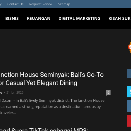
cy
Contact Us
Request Review
Sitemap
BISNIS
KEUANGAN
DIGITAL MARKETING
KISAH SUK
nction House Seminyak: Bali’s Go-To
or Casual Yet Elegant Dining
no
31 Jul, 2025
0
D.com - In Bali’s lively Seminyak district, The Junction House
as earned a strong reputation as a destination famous by
 traveler…
oad Suara TikTok sebagai MP3: