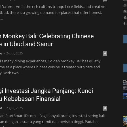
最
D.com - Amid the rich culture, tranquil rice fields, and creative
向
Ubud, there is a growing demand for places that offer honest,
る
 …
セ
 Monkey Bali: Celebrating Chinese
e in Ubud and Sanur
no
24 Jul, 2025
0
’s many dining experiences, Golden Monkey Bali has quietly
ame as a place where Chinese cuisine is treated with care and
y. With two…
gi Investasi Jangka Panjang: Kunci
 Kebebasan Finansial
no
23 Jul, 2025
0
n StartSmartID.com - Bagi banyak orang, investasi sering kali
kan dengan sesuatu yang rumit dan berisiko tinggi. Padahal,