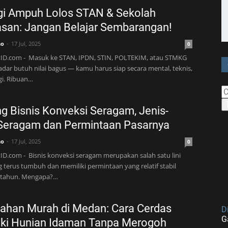
gi Ampuh Lolos STAN & Sekolah
san: Jangan Belajar Sembarangan!
no
17 Jul, 2025
0
tID.com - Masuk ke STAN, IPDN, STIN, POLTEKIM, atau STMKG
dar butuh nilai bagus — kamu harus siap secara mental, teknis,
gi. Ribuan…
g Bisnis Konveksi Seragam, Jenis-
 Seragam dan Permintaan Pasarnya
no
17 Jul, 2025
0
ID.com - Bisnis konveksi seragam merupakan salah satu lini
 terus tumbuh dan memiliki permintaan yang relatif stabil
 tahun. Mengapa?…
ahan Murah di Medan: Cara Cerdas
D
G
iki Hunian Idaman Tanpa Merogoh