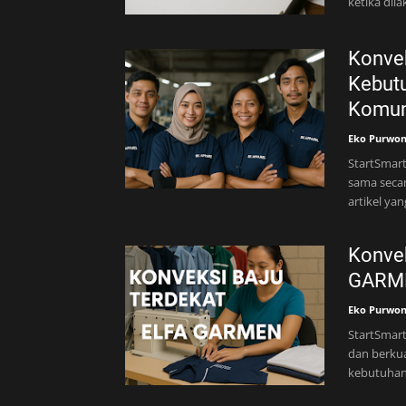
ketika dil
Konvek
Kebutu
Komun
Eko Purwo
StartSmart
sama secar
artikel yan
Konvek
GARM
Eko Purwo
StartSmart
dan berkua
kebutuha