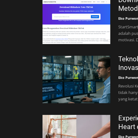
Metode
Eko Purwo
StartSmart
adalah pus
motivasi. 
Teknol
Inovas
Eko Purwo
Revolusi K
tidak hany
yang ketat
Experi
Heart 
Eko Purwo