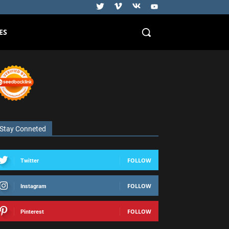
ES
Stay Conneted
FOLLOW
Twitter
FOLLOW
Instagram
FOLLOW
Pinterest