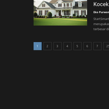
Kocek
Eko Purwo
StartSmart
merupakan
terbesar d
1
2
3
4
5
6
7
2