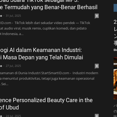
 Termudah yang Benar-Benar Berhasil
no
31 Jul, 2025
0
ID.com - TikTok lebih dari sekadar video pendek — TikTok
at audio viral, musik remix, cuplikan komedi, dan pidato
Di Indonesia, a…
ogi AI dalam Keamanan Industri:
E
i Masa Depan yang Telah Dimulai
no
27 Jul, 2025
0
eamanan di Dunia Industri StartSmartID.com - Industri modern
a menuntut produktivitas, tetapi juga keamanan operasional
. Sei…
ence Personalized Beauty Care in the
バ
of Ubud
の
no
24 Jul, 2025
味
0