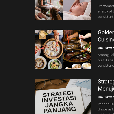
StartSmartI
energy of 
consistent
Golden
Cuisin
Eko Purwo
Among Bali
built its n
consistenc
Strate
Menuju
Eko Purwo
Pendahulua
diasosiasi