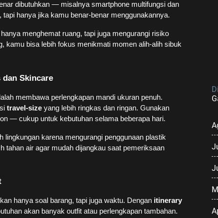
enar dibutuhkan — misalnya smartphone multifungsi dan
a, tapi hanya jika kamu benar-benar menggunakannya.
hanya menghemat ruang, tapi juga mengurangi risiko
g, kamu bisa lebih fokus menikmati momen alih-alih sibuk
s dan Skincare
D
adalah membawa perlengkapan mandi ukuran penuh.
G
rsi
travel-size
yang lebih ringkas dan ringan. Gunakan
otion — cukup untuk kebutuhan selama beberapa hari.
A
ah lingkungan karena mengurangi penggunaan plastik
J
h tahan air agar mudah dijangkau saat pemeriksaan
J
t
M
bukan hanya soal barang, tapi juga waktu. Dengan
itinerary
A
utuhan akan banyak outfit atau perlengkapan tambahan.