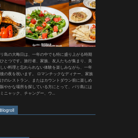
リ島の大晦日は、一年の中でも特に盛り上がる時期
ひとつです。旅行者、家族、友人たちが集まり、美
しい料理と忘れられない体験を楽しみながら、一年
後の夜を祝います。 ロマンチックなディナー、家族
けのレストラン、またはカウントダウン前に楽しめ
賑やかな場所を探している方にとって、バリ島には
ミニャック、チャングー、ウ…
Blogroll