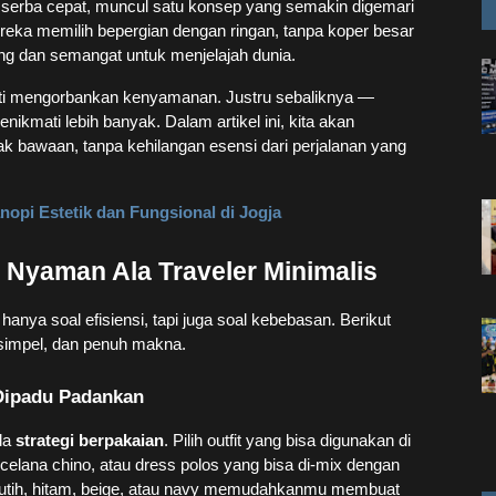
dup serba cepat, muncul satu konsep yang semakin digemari
reka memilih bepergian dengan ringan, tanpa koper besar
ng dan semangat untuk menjelajah dunia.
rti mengorbankan kenyamanan. Justru sebaliknya —
ikmati lebih banyak. Dalam artikel ini, kita akan
 bawaan, tanpa kehilangan esensi dari perjalanan yang
opi Estetik dan Fungsional di Jogja
 Nyaman Ala Traveler Minimalis
nya soal efisiensi, tapi juga soal kebebasan. Berikut
 simpel, dan penuh makna.
 Dipadu Padankan
ada
strategi berpakaian
. Pilih outfit yang bisa digunakan di
elana chino, atau dress polos yang bisa di-mix dengan
 putih, hitam, beige, atau navy memudahkanmu membuat