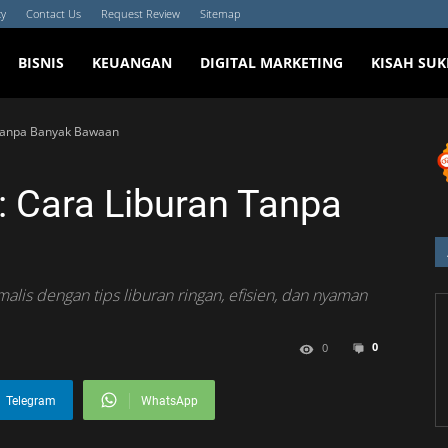
cy
Contact Us
Request Review
Sitemap
BISNIS
KEUANGAN
DIGITAL MARKETING
KISAH SUK
 Tanpa Banyak Bawaan
: Cara Liburan Tanpa
imalis dengan tips liburan ringan, efisien, dan nyaman
0
0
Telegram
WhatsApp