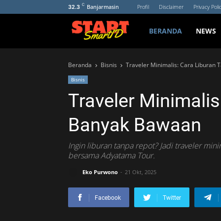
C
Banjarmasin
Profil
Disclaimer
Privacy Poli
32.3
BERANDA
NEWS
Beranda
Bisnis
Traveler Minimalis: Cara Liburan
Bisnis
Traveler Minimalis
Banyak Bawaan
Ingin liburan tanpa repot? Jadi traveler min
bersama Adyatama Tour.
Eko Purwono
21 Okt, 2025
Facebook
Twitter