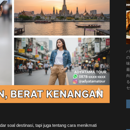
バ
の
味
最
向
る
セ
ar soal destinasi, tapi juga tentang cara menikmati