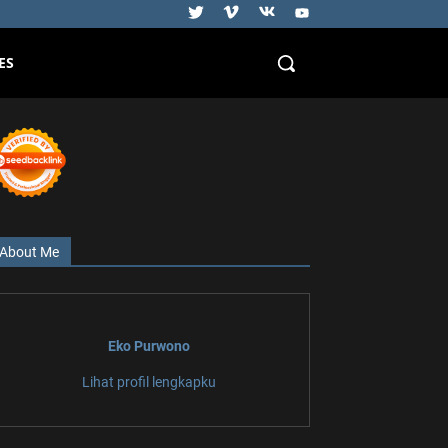
ES
About Me
Eko Purwono
Lihat profil lengkapku