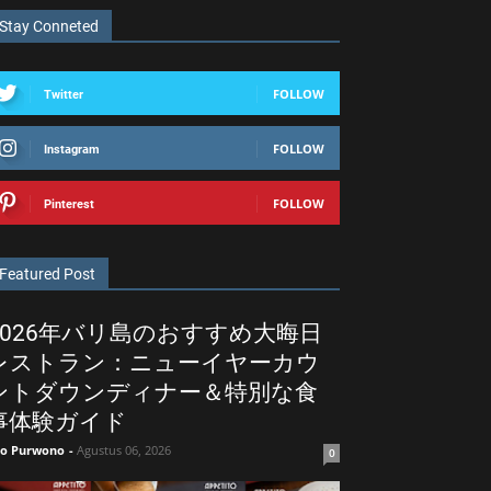
Stay Conneted
FOLLOW
Twitter
FOLLOW
Instagram
FOLLOW
Pinterest
Featured Post
2026年バリ島のおすすめ大晦日
レストラン：ニューイヤーカウ
ントダウンディナー＆特別な食
事体験ガイド
ko Purwono
-
Agustus 06, 2026
0