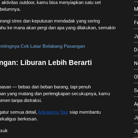
 aktivitas outdoor, kamu bisa menyiapkan satu set
M
ebelumnya.
gurangi stres dan keputusan mendadak yang sering
F
u ke mana akan pergi dan apa yang dilakukan, semakin
J
ntingnya Cek Latar Belakang Pasangan
D
gan: Liburan Lebih Berarti
N
O
ebasan — bebas dari beban barang, tapi penuh
S
anan yang matang dan perlengkapan secukupnya, kamu
omen tanpa distraksi.
A
gatur semua detail,
Adyatama Tour
siap membantu
J
ekaligus berkesan.
J
asuk