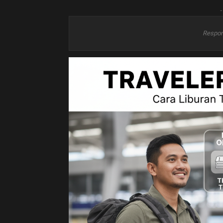
-
Respon