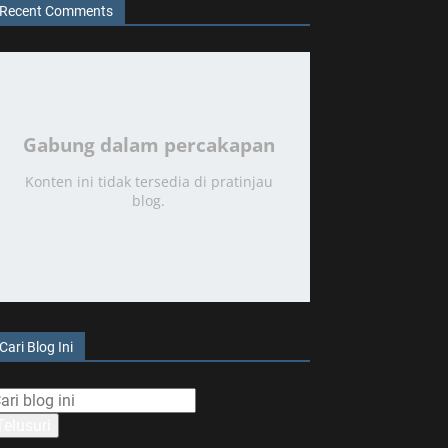
Recent Comments
Gabung dalam percakapan
Konten ini tidak tersedia di pratinjau
blog.
Cari Blog Ini