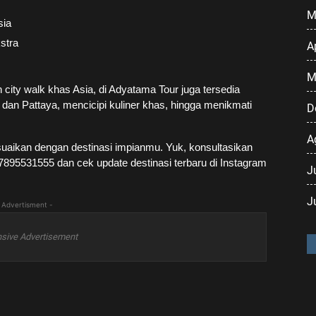
M
sia
stra
A
M
ity walk khas Asia, di Adyatama Tour juga tersedia
 dan Pattaya, mencicipi kuliner khas, hingga menikmati
D
A
uaikan dengan destinasi impianmu. Yuk, konsultasikan
95531555 dan cek update destinasi terbaru di Instagram
J
J
 Advertisment -
sive Advertisement