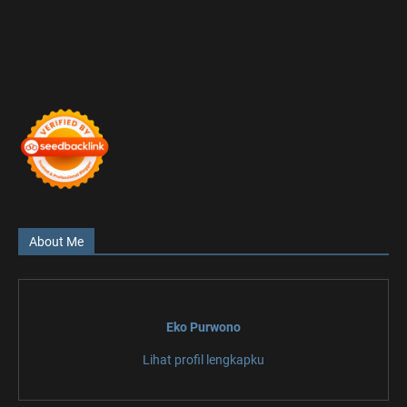
About Me
Eko Purwono
Lihat profil lengkapku