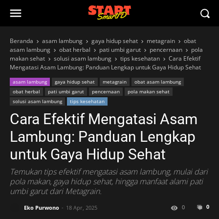
Beranda
asam lambung
gaya hidup sehat
metagrain
obat
asam lambung
obat herbal
pati umbi garut
pencernaan
pola
makan sehat
solusi asam lambung
tips kesehatan
Cara Efektif
Mengatasi Asam Lambung: Panduan Lengkap untuk Gaya Hidup Sehat
asam lambung
gaya hidup sehat
metagrain
obat asam lambung
obat herbal
pati umbi garut
pencernaan
pola makan sehat
solusi asam lambung
tips kesehatan
Cara Efektif Mengatasi Asam
Lambung: Panduan Lengkap
untuk Gaya Hidup Sehat
Temukan tips efektif mengatasi asam lambung, mulai dari
pola makan, gaya hidup sehat, hingga manfaat alami pati
umbi garut dari Metagrain.
0
0
Eko Purwono
18 Apr, 2025