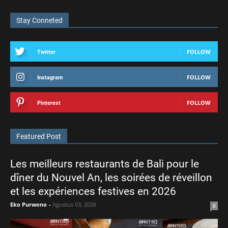
Stay Conneted
FOLLOW
Twitter
FOLLOW
Instagram
FOLLOW
Pinterest
Featured Post
Les meilleurs restaurants de Bali pour le
dîner du Nouvel An, les soirées de réveillon
et les expériences festives en 2026
Eko Purwono
-
Agustus 03, 2026
0