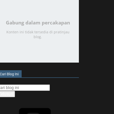
Gabung dalam percakapan
Konten ini tidak tersedia di pratinjau
blog.
Cari Blog Ini