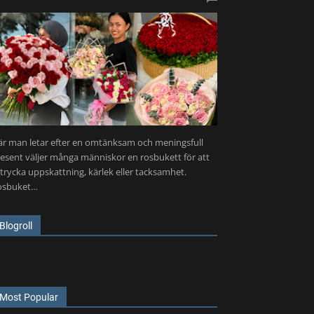
r man letar efter en omtänksam och meningsfull
esent väljer många människor en rosbukett för att
trycka uppskattning, kärlek eller tacksamhet.
osbuket…
Blogroll
Most Popular