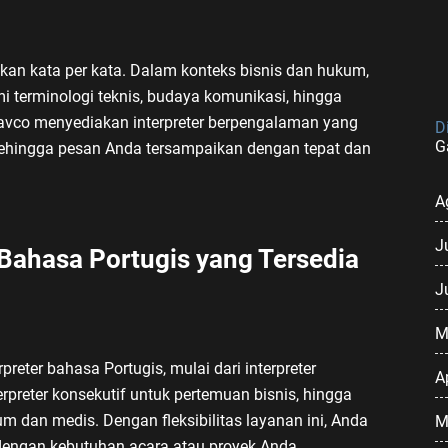
kan kata per kata. Dalam konteks bisnis dan hukum,
 terminologi teknis, budaya komunikasi, hingga
eavco menyediakan interpreter berpengalaman yang
D
G
ehingga pesan Anda tersampaikan dengan tepat dan
A
J
 Bahasa Portugis yang Tersedia
J
M
eter bahasa Portugis, mulai dari interpreter
A
erpreter konsekutif untuk pertemuan bisnis, hingga
dan medis. Dengan fleksibilitas layanan ini, Anda
M
 dengan kebutuhan acara atau proyek Anda.