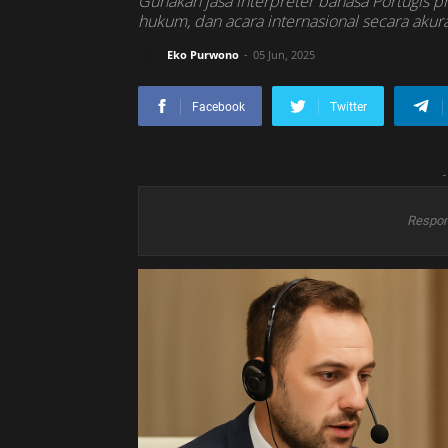
Gunakan jasa interpreter bahasa Portugis pr
hukum, dan acara internasional secara akur
Eko Purwono
05 Jun, 2025
Facebook
Twitter
-
Respon