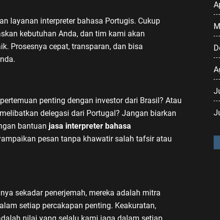
A
layanan interpreter bahasa Portugis. Cukup
M
laskan kebutuhan Anda, dan tim kami akan
k. Prosesnya cepat, transparan, dan bisa
D
nda.
A
J
rtemuan penting dengan investor dari Brasil? Atau
J
melibatkan delegasi dari Portugal? Jangan biarkan
engan bantuan
jasa interpreter bahasa
yampaikan pesan tanpa khawatir salah tafsir atau
hanya sekadar penerjemah, mereka adalah mitra
lam setiap percakapan penting. Keakuratan,
lah nilai yang selalu kami jaga dalam setiap