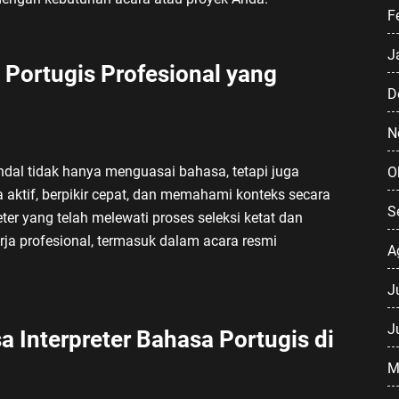
F
J
a Portugis Profesional yang
D
N
ndal tidak hanya menguasai bahasa, tetapi juga
O
ktif, berpikir cepat, dan memahami konteks secara
S
ter yang telah melewati proses seleksi ketat dan
ja profesional, termasuk dalam acara resmi
A
J
J
Interpreter Bahasa Portugis di
M