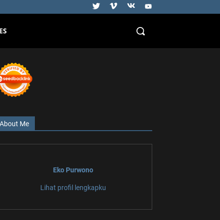
ES
About Me
Eko Purwono
Lihat profil lengkapku