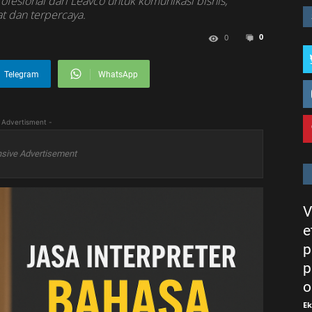
ofesional dari Leavco untuk komunikasi bisnis,
at dan terpercaya.
0
0
Telegram
WhatsApp
 Advertisment -
sive Advertisement
V
e
p
p
o
E