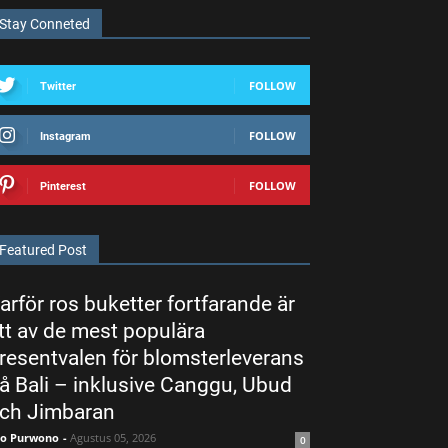
Stay Conneted
FOLLOW
Twitter
FOLLOW
Instagram
FOLLOW
Pinterest
Featured Post
arför ros buketter fortfarande är
tt av de mest populära
resentvalen för blomsterleverans
å Bali – inklusive Canggu, Ubud
ch Jimbaran
ko Purwono
-
Agustus 05, 2026
0