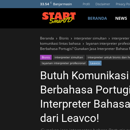
C
Banjarmasin
Profil
Disclaimer
Privacy Pol
33.54
BERANDA
NEWS
Beranda
Bisnis
interpreter simultan
interprete
komunikasi lintas bahasa
layanan interpreter profesi
Berbahasa Portugis? Gunakan Jasa Interpreter Bahasa P
Bisnis
interpreter simultan
interpreter untuk bisnis dan 
layanan interpreter profesional
Leavco
Butuh Komunikasi
Berbahasa Portug
Interpreter Bahasa
dari Leavco!