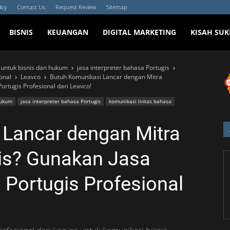
icy
Contact Us
Request Review
Sitemap
BISNIS
KEUANGAN
DIGITAL MARKETING
KISAH SUK
r untuk bisnis dan hukum
jasa interpreter bahasa Portugis
onal
Leavco
Butuh Komunikasi Lancar dengan Mitra
ortugis Profesional dari Leavco!
hukum
jasa interpreter bahasa Portugis
komunikasi lintas bahasa
 Lancar dengan Mitra
is? Gunakan Jasa
 Portugis Profesional