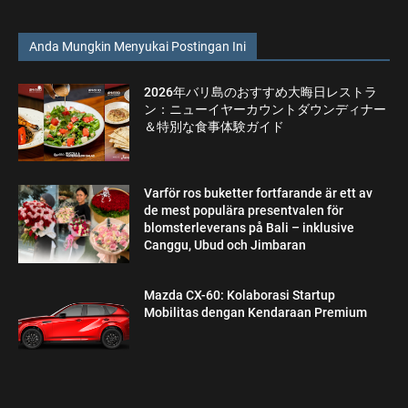
Anda Mungkin Menyukai Postingan Ini
2026年バリ島のおすすめ大晦日レストラ
ン：ニューイヤーカウントダウンディナー
＆特別な食事体験ガイド
Varför ros buketter fortfarande är ett av
de mest populära presentvalen för
blomsterleverans på Bali – inklusive
Canggu, Ubud och Jimbaran
Mazda CX-60: Kolaborasi Startup
Mobilitas dengan Kendaraan Premium