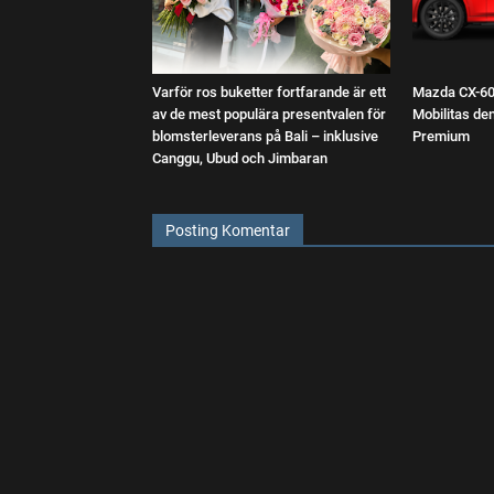
Varför ros buketter fortfarande är ett
Mazda CX-60:
av de mest populära presentvalen för
Mobilitas d
blomsterleverans på Bali – inklusive
Premium
Canggu, Ubud och Jimbaran
Posting Komentar