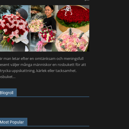
r man letar efter en omtänksam och meningsfull
esent väljer många människor en rosbukett för att
trycka uppskattning, kärlek eller tacksamhet.
osbuket…
Blogroll
Most Popular