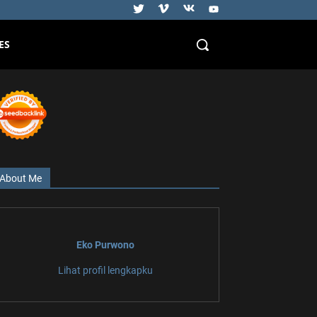
ES
About Me
Eko Purwono
Lihat profil lengkapku