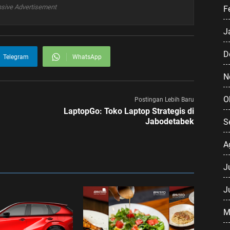
sive Advertisement
F
J
D
Telegram
WhatsApp
N
O
Postingan Lebih Baru
LaptopGo: Toko Laptop Strategis di
Jabodetabek
S
A
J
J
M