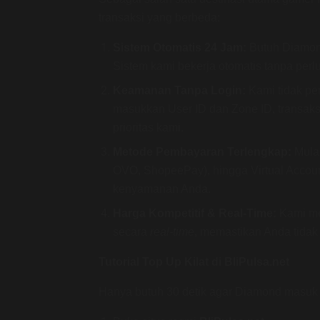
transaksi yang berbeda:
Sistem Otomatis 24 Jam:
Butuh Diamon
Sistem kami bekerja otomatis tanpa perl
Keamanan Tanpa Login:
Kami tidak p
masukkan User ID dan Zone ID, transak
prioritas kami.
Metode Pembayaran Terlengkap:
Mulai
OVO, ShopeePay), hingga Virtual Accoun
kenyamanan Anda.
Harga Kompetitif & Real-Time:
Kami me
secara
real-time
, memastikan Anda tidak
Tutorial Top Up Kilat di BliPulsa.net
Hanya butuh 30 detik agar Diamond masuk