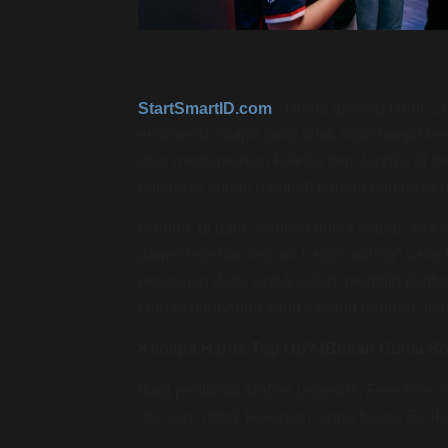
StartSmartID.com
-
Dunia gaming tahun 202
eksistensi. Siapa yang tidak ingin tampil 
atau memamerkan koleksi item langka di d
purchase
sudah menjadi bagian dari gaya hid
Namun, di balik serunya dunia virtual, ada 
gamer terjebak rayuan harga "miring" yang
pencurian data. Untuk itulah, memilih platf
cerdas bagi Anda yang sayang dengan akun
Kenapa Harus Top Up? (Bukan Cuma Soa
Bagi penikmat
Mobile Legends
,
Free Fire
,
P
"bensin" untuk keseruan tanpa batas. Berik