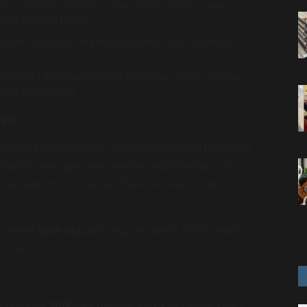
ass
,
Starlight Member
, atau
Welkin Moon
untuk
 dari pemain biasa.
san, tapi juga lambang senioritas dan dedikasi
menghabiskan waktu berbulan-bulan untuk
grinding
,
an level tinggi.
gal
bangun bertahun-tahun hanya demi hemat beberapa
 sering kali menggunakan metode
refund
ilegal yang
menjadi minus (merah). Efeknya? Akun Anda
 seperti
BliPulsa.net
yang menjamin 100% legalitas
a beli.
Indonesia,
BliPulsa.net
menawarkan pengalaman