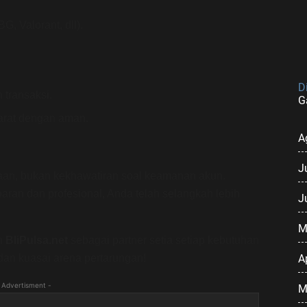
G, Valorant, dll).
D
 transaksi.
G
arat dengan aman.
A
J
an, bukan kekhawatiran soal keamanan akun.
aran dan profesional, Anda telah selangkah lebih
J
M
an
BliPulsa.net
sebagai partner setia setiap kebutuhan
A
 dan kuasai arena pertarungan!
 Advertisment -
M