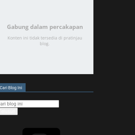
Gabung dalam percakapan
Konten ini tidak tersedia di pratinjau
blog.
Cari Blog Ini