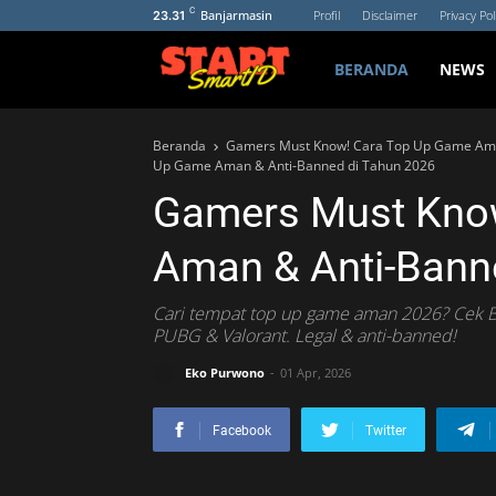
C
Banjarmasin
Profil
Disclaimer
Privacy Pol
23.31
BERANDA
NEWS
Beranda
Gamers Must Know! Cara Top Up Game Ama
Up Game Aman & Anti-Banned di Tahun 2026
Gamers Must Kno
Aman & Anti-Bann
Cari tempat top up game aman 2026? Cek Bli
PUBG & Valorant. Legal & anti-banned!
Eko Purwono
01 Apr, 2026
Facebook
Twitter