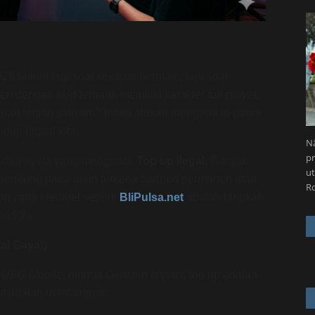
6 bukan lagi soal sekadar bermain, tapi soal
keren dengan
skin
terbaru, memiliki karakter
full-power
,
epan teman satu tim? Inilah alasan mengapa
in-game
up digital kita.
Nä
pr
risiko nyata yang mengintai:
Top up ilegal.
Banyak
ut
 berujung pada akun terkena
banned
permanen atau
R
orm yang kredibel seperti
BliPulsa.net
adalah langkah
 idola.
l Gaya!)
UBG Mobile
, hingga
Genshin Impact
, top up adalah
ut adalah manfaatnya: