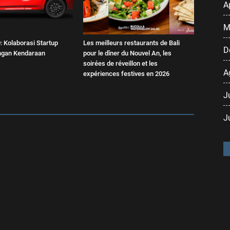
A
M
 Kolaborasi Startup
Les meilleurs restaurants de Bali
D
engan Kendaraan
pour le dîner du Nouvel An, les
soirées de réveillon et les
A
expériences festives en 2026
J
J