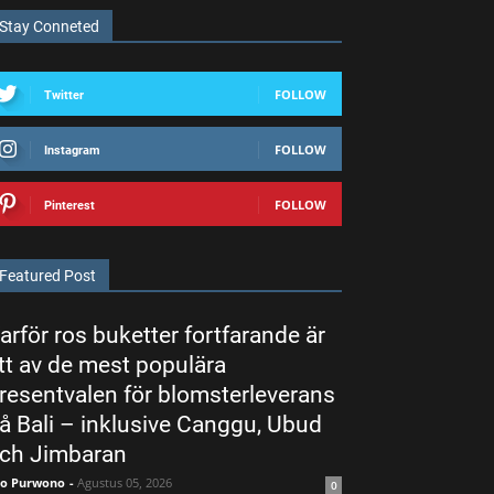
Stay Conneted
FOLLOW
Twitter
FOLLOW
Instagram
FOLLOW
Pinterest
Featured Post
arför ros buketter fortfarande är
tt av de mest populära
resentvalen för blomsterleverans
å Bali – inklusive Canggu, Ubud
ch Jimbaran
ko Purwono
-
Agustus 05, 2026
0