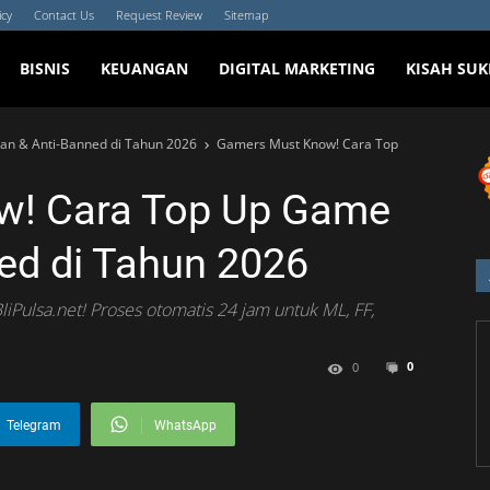
icy
Contact Us
Request Review
Sitemap
BISNIS
KEUANGAN
DIGITAL MARKETING
KISAH SUK
n & Anti-Banned di Tahun 2026
Gamers Must Know! Cara Top
w! Cara Top Up Game
ed di Tahun 2026
Pulsa.net! Proses otomatis 24 jam untuk ML, FF,
0
0
Telegram
WhatsApp