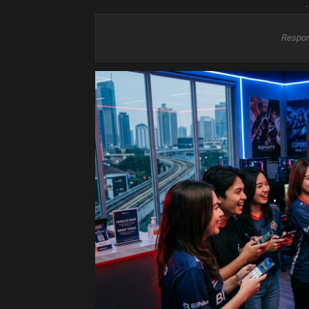
-
Respon