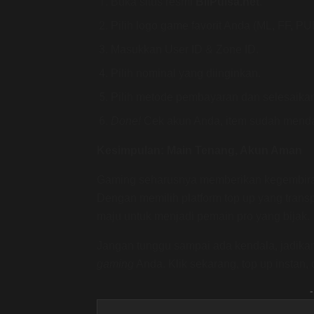
Buka situs resmi
BliPulsa.net
.
Pilih logo game favorit Anda (ML, FF, PUB
Masukkan User ID & Zone ID.
Pilih nominal yang diinginkan.
Pilih metode pembayaran dan selesaikan
Done!
Cek akun Anda, item sudah mend
Kesimpulan: Main Tenang, Akun Aman
Gaming seharusnya memberikan kegembira
Dengan memilih platform top up yang transp
maju untuk menjadi pemain pro yang bijak.
Jangan tunggu sampai ada kendala, jadik
gaming
Anda. Klik sekarang, top up instan,
-