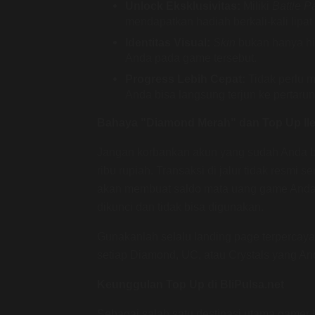
Unlock Eksklusivitas:
Miliki
Battle P
mendapatkan hadiah berkali-kali lipat
Identitas Visual:
Skin
bukan hanya hia
Anda pada game tersebut.
Progress Lebih Cepat:
Tidak perlu 
Anda bisa langsung terjun ke pertarung
Bahaya "Diamond Merah" dan Top Up Ile
Jangan korbankan akun yang sudah Anda 
ribu rupiah. Transaksi di jalur tidak resmi
akan membuat saldo mata uang game Anda 
dikunci dan tidak bisa digunakan.
Gunakanlah selalu landing page terpercaya
setiap Diamond, UC, atau Crystals yang And
Keunggulan Top Up di BliPulsa.net
Sebagai salah satu destinasi utama gamer 