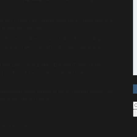
d jam 2 pagi saat sedang
push rank
? Tidak masalah.
u konfirmasi manual.
ernah menanyakan
password
akun Anda. Cukup
si langsung beres. Keamanan data Anda adalah
 dari QRIS yang praktis, E-wallet (Dana, GoPay,
t bank-bank besar. Semua tersedia sesuai
mberikan harga terbaik di pasar dengan
update
stok
 akan kehabisan promo.
 ke akun Anda: