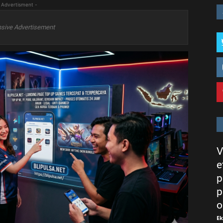
 Advertisment -
sive Advertisement
V
e
p
p
o
E