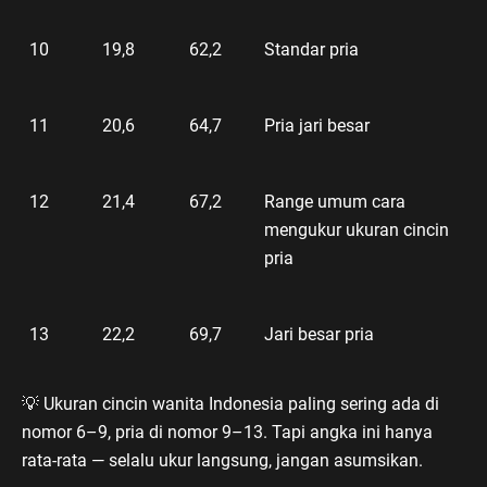
10
19,8
62,2
Standar pria
11
20,6
64,7
Pria jari besar
12
21,4
67,2
Range umum cara
mengukur ukuran cincin
pria
13
22,2
69,7
Jari besar pria
Ukuran cincin wanita Indonesia paling sering ada di
💡
nomor 6–9, pria di nomor 9–13. Tapi angka ini hanya
rata-rata — selalu ukur langsung, jangan asumsikan.