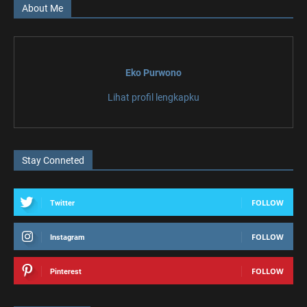
About Me
Eko Purwono
Lihat profil lengkapku
Stay Conneted
FOLLOW
Twitter
FOLLOW
Instagram
FOLLOW
Pinterest