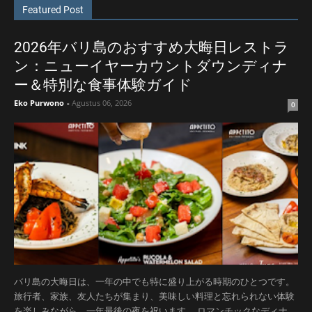
Featured Post
2026年バリ島のおすすめ大晦日レストラ
ン：ニューイヤーカウントダウンディナ
ー＆特別な食事体験ガイド
Eko Purwono
-
Agustus 06, 2026
0
バリ島の大晦日は、一年の中でも特に盛り上がる時期のひとつです。
旅行者、家族、友人たちが集まり、美味しい料理と忘れられない体験
を楽しみながら、一年最後の夜を祝います。 ロマンチックなディナ