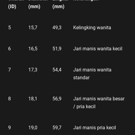
(ID)
(mm)
(mm)
5
15,7
49,3
Kelingking wanita
6
16,5
51,9
Jari manis wanita kecil
7
17,3
54,4
Jari manis wanita
standar
8
18,1
56,9
Jari manis wanita besar
/ pria kecil
9
19,0
59,7
Jari manis pria kecil