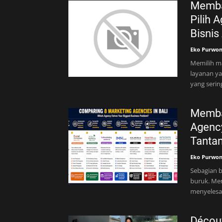
Memban
Pilih 
Bisnis
Eko Purwo
Memilih ma
layanan ya
yang serin
Memban
Agenc
Tantan
Eko Purwo
Sebagian b
buruk. Me
menyelesa
Découv