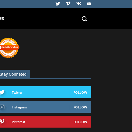
ES
Stay Conneted
FOLLOW
Twitter
FOLLOW
Instagram
FOLLOW
Pinterest