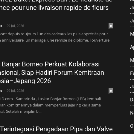
nce pour une livraison rapide de fleurs
J
J
no
29 Jul, 2026
0
 sont depuis toujours l'un des cadeaux les plus appréciés pour
M
n anniversaire, un mariage, une remise de diplôme, l'ouverture
A
M
 Banjar Borneo Perkuat Kolaborasi
asional, Siap Hadiri Forum Kemitraan
F
esia–Jepang 2026
J
no
29 Jul, 2026
0
ID.com - Samarinda , Laskar Banjar Borneo (LBB) kembali
D
an komitmennya dalam memperluas jejaring kerja sama
nal. Setelah menjalin b…
N
O
 Terintegrasi Pengadaan Pipa dan Valve