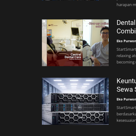
harapan m
Dental
Combin
Eko Purwo
StartSmart
relaxing a
becoming 
Keuntu
Sewa S
Eko Purwo
StartSmart
berdasark
kesesuaian