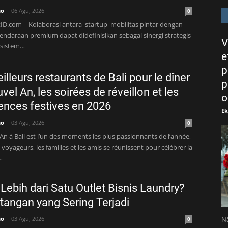
no
06 Agu, 2026
0
ID.com - Kolaborasi antara startup mobilitas pintar dengan
endaraan premium dapat didefinisikan sebagai sinergi strategis
V
osistem…
e
p
illeurs restaurants de Bali pour le dîner
p
vel An, les soirées de réveillon et les
o
ences festives en 2026
E
no
03 Agu, 2026
0
An à Bali est l’un des moments les plus passionnants de l’année,
 voyageurs, les familles et les amis se réunissent pour célébrer la
…
Lebih dari Satu Outlet Bisnis Laundry?
ntangan yang Sering Terjadi
no
03 Agu, 2026
Nä
0