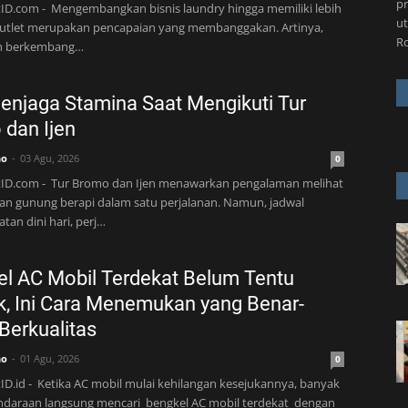
pr
ID.com - Mengembangkan bisnis laundry hingga memiliki lebih
ut
 outlet merupakan pencapaian yang membanggakan. Artinya,
R
lah berkembang…
enjaga Stamina Saat Mengikuti Tur
dan Ijen
no
03 Agu, 2026
0
tID.com - Tur Bromo dan Ijen menawarkan pengalaman melihat
an gunung berapi dalam satu perjalanan. Namun, jadwal
tan dini hari, perj…
l AC Mobil Terdekat Belum Tentu
k, Ini Cara Menemukan yang Benar-
Berkualitas
no
01 Agu, 2026
0
ID.id - Ketika AC mobil mulai kehilangan kesejukannya, banyak
endaraan langsung mencari bengkel AC mobil terdekat dengan