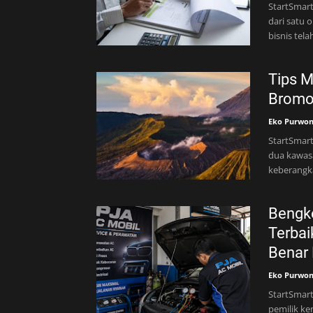
StartSmart
dari satu
bisnis te
Tips M
Bromo 
Eko Purwo
StartSmar
dua kawas
keberangka
Bengke
Terbai
Benar 
Eko Purwo
StartSmart
pemilik k