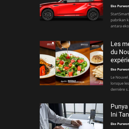
Eko Purwo
StartSmart
pabrikan k
antara ek
Les me
du Nou
expéri
Eko Purwo
Le Nouvel 
lorsque les
dernière s
Punya 
Ini Ta
Eko Purwo