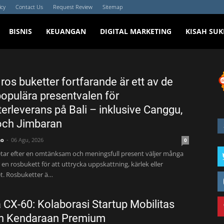
icy
Contact Us
Request Review
Sitemap
BISNIS
KEUANGAN
DIGITAL MARKETING
KISAH SUK
 ros buketter fortfarande är ett av de
opulära presentvalen för
erleverans på Bali – inklusive Canggu,
och Jimbaran
no
06 Agu, 2026
0
tar efter en omtänksam och meningsfull present väljer många
en rosbukett för att uttrycka uppskattning, kärlek eller
t. Rosbuketter ä…
CX-60: Kolaborasi Startup Mobilitas
n Kendaraan Premium