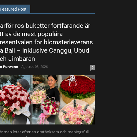
Featured Post
arför ros buketter fortfarande är
tt av de mest populära
resentvalen för blomsterleverans
å Bali – inklusive Canggu, Ubud
ch Jimbaran
ko Purwono
-
Agustus 05, 2026
0
r man letar efter en omtänksam och meningsfull