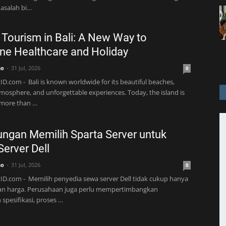
asalah bi…
 Tourism in Bali: A New Way to
e Healthcare and Holiday
no
31 Jul, 2026
0
ID.com - Bali is known worldwide for its beautiful beaches,
tmosphere, and unforgettable experiences. Today, the island is
more than …
ngan Memilih Sparta Server untuk
erver Dell
no
31 Jul, 2026
0
ID.com - Memilih penyedia sewa server Dell tidak cukup hanya
an harga. Perusahaan juga perlu mempertimbangkan
 spesifikasi, proses …