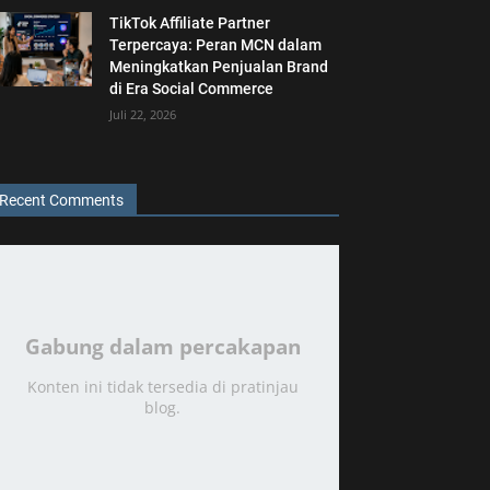
TikTok Affiliate Partner
Terpercaya: Peran MCN dalam
Meningkatkan Penjualan Brand
di Era Social Commerce
Juli 22, 2026
Recent Comments
Gabung dalam percakapan
Konten ini tidak tersedia di pratinjau
blog.