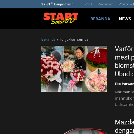
C
Banjarmasin
Profil
Disclaimer
Privacy Pol
22.81
BERANDA
NEWS
Beranda
Tunjukkan semua
Varför
mest p
blomst
Ubud 
Eko Purwo
När man le
människor 
tacksamhe
Mazda 
denga