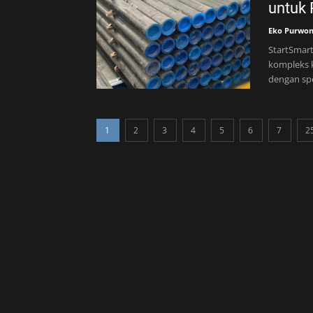
untuk 
Eko Purwo
StartSmart
kompleks 
dengan spe
1
2
3
4
5
6
7
2