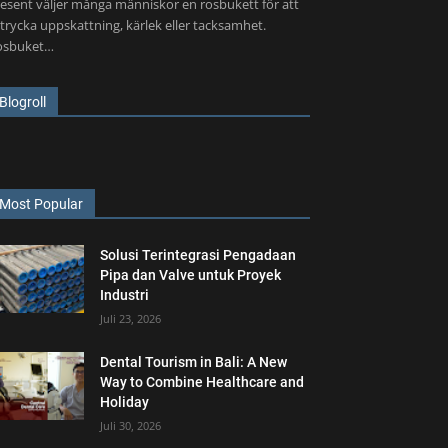
esent väljer många människor en rosbukett för att
trycka uppskattning, kärlek eller tacksamhet.
osbuket…
Blogroll
Most Popular
Solusi Terintegrasi Pengadaan
Pipa dan Valve untuk Proyek
Industri
Juli 23, 2026
Dental Tourism in Bali: A New
Way to Combine Healthcare and
Holiday
Juli 30, 2026