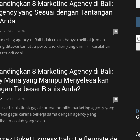
dingkan 8 Marketing Agency di Bali:
Agency yang Sesuai dengan Tantangan
 Anda
no
29 Jul, 2026
0
rketing agency di Bali tidak cukup hanya melihat jumlah
ng ditawarkan atau portofolio klien yang dimiliki. Kesalahan
g terjadi adal…
dingkan 8 Marketing Agency di Bali:
y Mana yang Mampu Menyelesaikan
gan Terbesar Bisnis Anda?
no
29 Jul, 2026
0
esar bisnis tidak gagal karena memilih marketing agency yang
D
reka gagal karena bekerja sama dengan agency yang
G
ikan masalah yang salah…
A
rez Buket Express Bali : Le fleuriste de