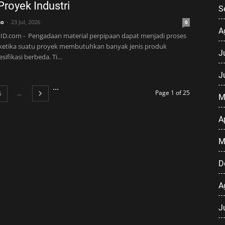
Proyek Industri
S
no
23 Jul, 2026
0
A
ID.com - Pengadaan material perpipaan dapat menjadi proses
ketika suatu proyek membutuhkan banyak jenis produk
J
sifikasi berbeda. Ti…
J
...
Page 1 of 25
...
5
M
A
M
D
A
J