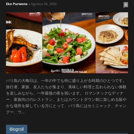
Eko Purwono
-
Agustus 06, 2026
0
バリ島の大晦日は、一年の中でも特に盛り上がる時期のひとつです。
旅行者、家族、友人たちが集まり、美味しい料理と忘れられない体験
を楽しみながら、一年最後の夜を祝います。 ロマンチックなディナ
ー、家族向けのレストラン、またはカウントダウン前に楽しめる賑や
かな場所を探している方にとって、バリ島にはセミニャック、チャン
グー、ウ…
Blogroll