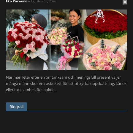
Eko Purwono
-
Agustus 05, 2026
0
När man letar efter en omtänksam och meningsfull present väljer
många människor en rosbukett för att uttrycka uppskattning, kärlek
eller tacksamhet. Rosbuket…
Blogroll