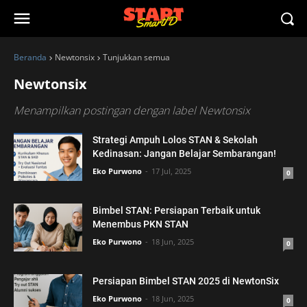
Beranda
Newtonsix
Tunjukkan semua
Newtonsix
Menampilkan postingan dengan label
Newtonsix
Strategi Ampuh Lolos STAN & Sekolah
Kedinasan: Jangan Belajar Sembarangan!
Eko Purwono
17 Jul, 2025
0
Bimbel STAN: Persiapan Terbaik untuk
Menembus PKN STAN
Eko Purwono
18 Jun, 2025
0
Persiapan Bimbel STAN 2025 di NewtonSix
Eko Purwono
18 Jun, 2025
0