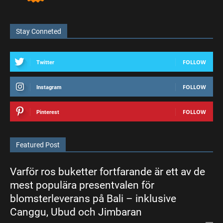
Stay Conneted
FOLLOW
Twitter
FOLLOW
Instagram
FOLLOW
Pinterest
Featured Post
Varför ros buketter fortfarande är ett av de
mest populära presentvalen för
blomsterleverans på Bali – inklusive
Canggu, Ubud och Jimbaran