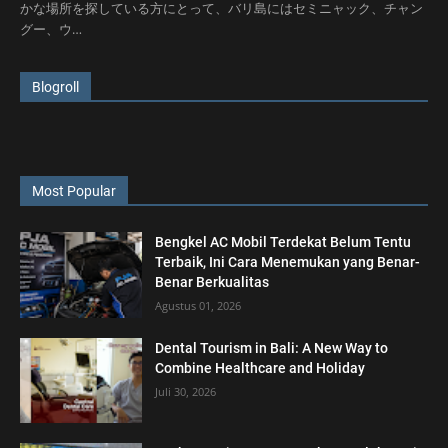
かな場所を探している方にとって、バリ島にはセミニャック、チャン
グー、ウ…
Blogroll
Most Popular
Bengkel AC Mobil Terdekat Belum Tentu
Terbaik, Ini Cara Menemukan yang Benar-
Benar Berkualitas
Agustus 01, 2026
Dental Tourism in Bali: A New Way to
Combine Healthcare and Holiday
Juli 30, 2026