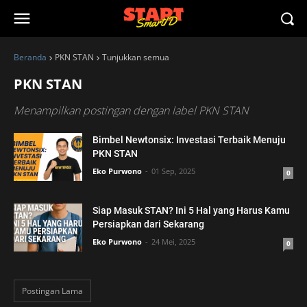
Beranda
PKN STAN
Tunjukkan semua
PKN STAN
Menampilkan postingan dengan label
PKN STAN
Bimbel Newtonsix: Investasi Terbaik Menuju
PKN STAN
Eko Purwono
01 Sep, 2025
0
Siap Masuk STAN? Ini 5 Hal yang Harus Kamu
Persiapkan dari Sekarang
Eko Purwono
24 Mei, 2025
0
Postingan Lama