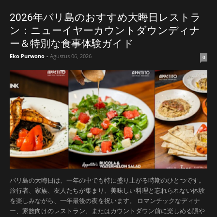
2026年バリ島のおすすめ大晦日レストラ
ン：ニューイヤーカウントダウンディナ
ー＆特別な食事体験ガイド
Eko Purwono
-
Agustus 06, 2026
0
バリ島の大晦日は、一年の中でも特に盛り上がる時期のひとつです。
旅行者、家族、友人たちが集まり、美味しい料理と忘れられない体験
を楽しみながら、一年最後の夜を祝います。 ロマンチックなディナ
ー、家族向けのレストラン、またはカウントダウン前に楽しめる賑や