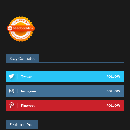
Stay Conneted
FOLLOW
Twitter
FOLLOW
Instagram
FOLLOW
Pinterest
Featured Post