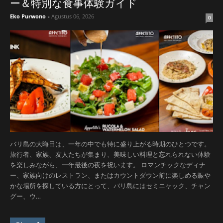
ー＆特別な食事体験ガイド
Eko Purwono
-
Agustus 06, 2026
0
バリ島の大晦日は、一年の中でも特に盛り上がる時期のひとつです。
旅行者、家族、友人たちが集まり、美味しい料理と忘れられない体験
を楽しみながら、一年最後の夜を祝います。 ロマンチックなディナ
ー、家族向けのレストラン、またはカウントダウン前に楽しめる賑や
かな場所を探している方にとって、バリ島にはセミニャック、チャン
グー、ウ…