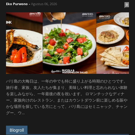
Eko Purwono
-
Agustus 06, 2026
0
バリ島の大晦日は、一年の中でも特に盛り上がる時期のひとつです。
旅行者、家族、友人たちが集まり、美味しい料理と忘れられない体験
を楽しみながら、一年最後の夜を祝います。 ロマンチックなディナ
ー、家族向けのレストラン、またはカウントダウン前に楽しめる賑や
かな場所を探している方にとって、バリ島にはセミニャック、チャン
グー、ウ…
Blogroll