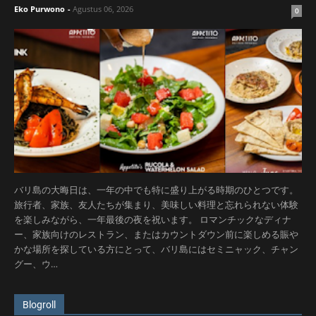
Eko Purwono
-
Agustus 06, 2026
0
バリ島の大晦日は、一年の中でも特に盛り上がる時期のひとつです。
旅行者、家族、友人たちが集まり、美味しい料理と忘れられない体験
を楽しみながら、一年最後の夜を祝います。 ロマンチックなディナ
ー、家族向けのレストラン、またはカウントダウン前に楽しめる賑や
かな場所を探している方にとって、バリ島にはセミニャック、チャン
グー、ウ…
Blogroll