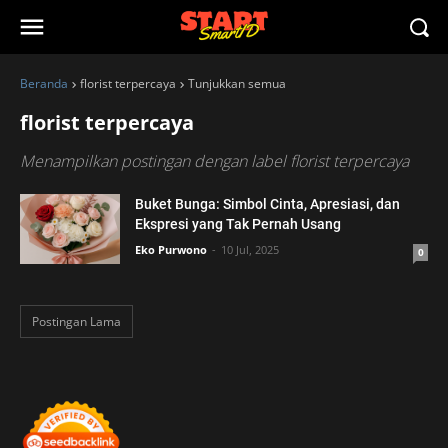
Beranda
florist terpercaya
Tunjukkan semua
florist terpercaya
Menampilkan postingan dengan label
florist terpercaya
Buket Bunga: Simbol Cinta, Apresiasi, dan
Ekspresi yang Tak Pernah Usang
Eko Purwono
10 Jul, 2025
0
Postingan Lama