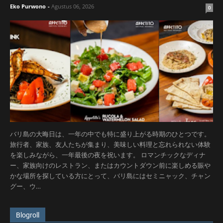
Eko Purwono
-
Agustus 06, 2026
0
バリ島の大晦日は、一年の中でも特に盛り上がる時期のひとつです。
旅行者、家族、友人たちが集まり、美味しい料理と忘れられない体験
を楽しみながら、一年最後の夜を祝います。 ロマンチックなディナ
ー、家族向けのレストラン、またはカウントダウン前に楽しめる賑や
かな場所を探している方にとって、バリ島にはセミニャック、チャン
グー、ウ…
Blogroll