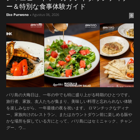
ー＆特別な食事体験ガイド
Eko Purwono
-
Agustus 06, 2026
0
バリ島の大晦日は、一年の中でも特に盛り上がる時期のひとつです。
旅行者、家族、友人たちが集まり、美味しい料理と忘れられない体験
を楽しみながら、一年最後の夜を祝います。 ロマンチックなディナ
ー、家族向けのレストラン、またはカウントダウン前に楽しめる賑や
かな場所を探している方にとって、バリ島にはセミニャック、チャン
グー、ウ…