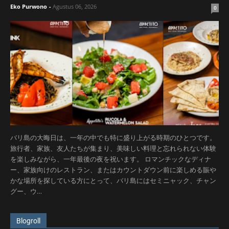
Eko Purwono
-
Agustus 06, 2026
0
バリ島の大晦日は、一年の中でも特に盛り上がる時期のひとつです。
旅行者、家族、友人たちが集まり、美味しい料理と忘れられない体験
を楽しみながら、一年最後の夜を祝います。 ロマンチックなディナ
ー、家族向けのレストラン、またはカウントダウン前に楽しめる賑や
かな場所を探している方にとって、バリ島にはセミニャック、チャン
グー、ウ…
Blogroll