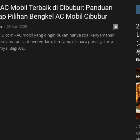
 AC Mobil Terbaik di Cibubur: Panduan
p Pilihan Bengkel AC Mobil Cibubur
no
28 Apr, 2025
0
ID.com - AC mobil yang dingin bukan hanya soal kenyamanan,
keselamatan saat berkendara, terutama di cuaca panas Jakarta
rnya. Bagi An…
E
バ
の
味