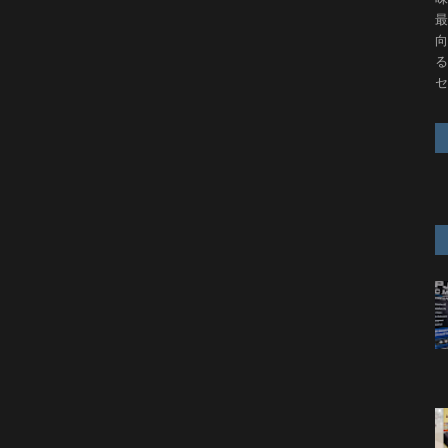
最
向
る
セ