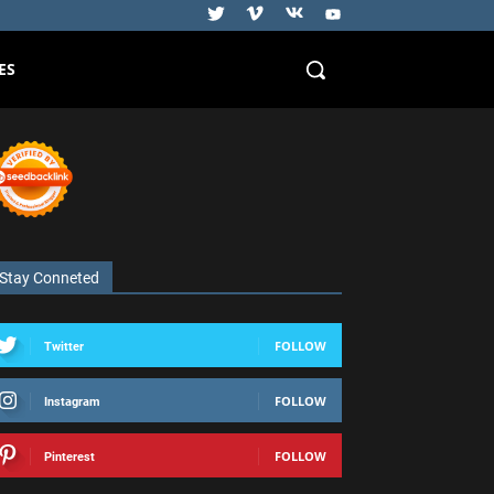
ES
Stay Conneted
FOLLOW
Twitter
FOLLOW
Instagram
FOLLOW
Pinterest