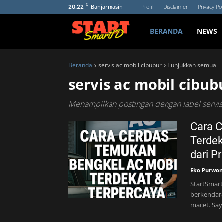
C
Banjarmasin
Profil
Disclaimer
Privacy Pol
20.22
BERANDA
NEWS
Beranda
servis ac mobil cibubur
Tunjukkan semua
servis ac mobil cibub
Menampilkan postingan dengan label
servi
Cara 
Terdek
dari P
Eko Purwo
StartSmart
berkendara
macet. Sa