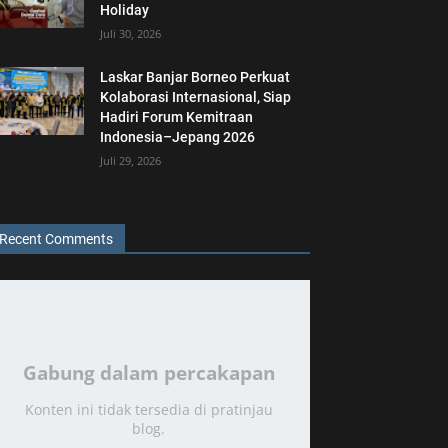
Holiday
Juli 30, 2026
Laskar Banjar Borneo Perkuat
Kolaborasi Internasional, Siap
Hadiri Forum Kemitraan
Indonesia–Jepang 2026
Juli 29, 2026
Recent Comments
Gabung dalam percakapan
Konten ini tidak tersedia di pratinjau
blog.