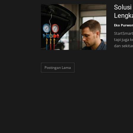
Solusi
Lengka
Eko Purwo
StartSmart
tapi juga 
dan sekita
Postingan Lama