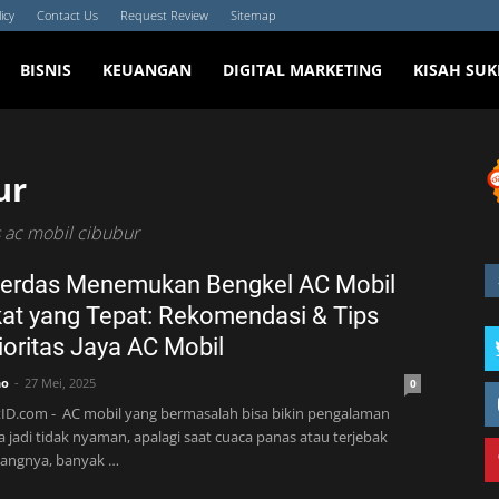
icy
Contact Us
Request Review
Sitemap
BISNIS
KEUANGAN
DIGITAL MARKETING
KISAH SUK
ur
s ac mobil cibubur
Cerdas Menemukan Bengkel AC Mobil
at yang Tepat: Rekomendasi & Tips
rioritas Jaya AC Mobil
no
27 Mei, 2025
0
ID.com - AC mobil yang bermasalah bisa bikin pengalaman
 jadi tidak nyaman, apalagi saat cuaca panas atau terjebak
yangnya, banyak …