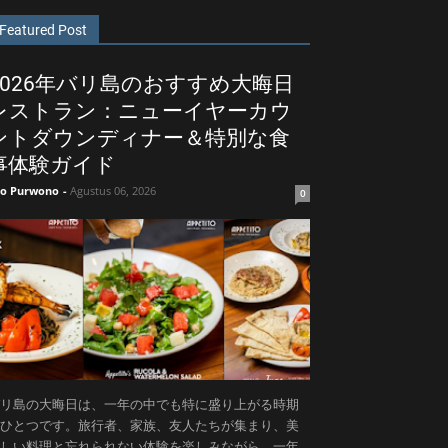
Featured Post
2026年バリ島のおすすめ大晦日
レストラン：ニューイヤーカウ
ントダウンディナー＆特別な食
事体験ガイド
ko Purwono
-
Agustus 06, 2026
0
リ島の大晦日は、一年の中でも特に盛り上がる時期
ひとつです。旅行者、家族、友人たちが集まり、美
しい料理と忘れられない体験を楽しみながら、一年