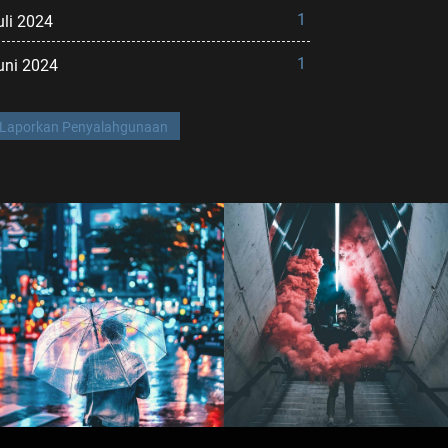
1
uli 2024
1
uni 2024
Laporkan Penyalahgunaan