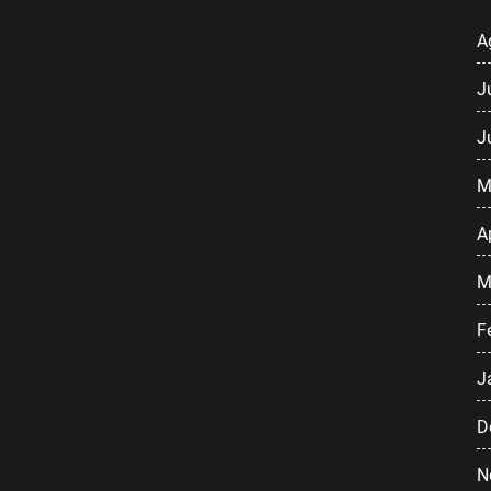
A
J
J
M
A
M
F
J
D
N