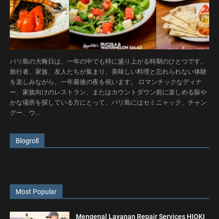
バリ島の大晦日は、一年の中でも特に盛り上がる時期のひとつです。
旅行者、家族、友人たちが集まり、美味しい料理と忘れられない体験
を楽しみながら、一年最後の夜を祝います。 ロマンチックなディナ
ー、家族向けのレストラン、またはカウントダウン前に楽しめる賑や
かな場所を探している方にとって、バリ島にはセミニャック、チャン
グー、ウ…
Blogroll
Most Popular
Mengenal Layanan Repair Services HIOKI