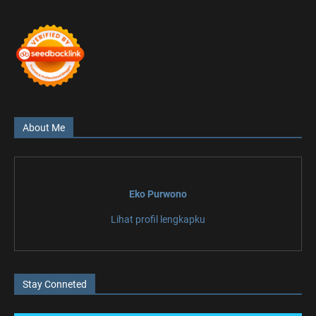
About Me
Eko Purwono
Lihat profil lengkapku
Stay Conneted