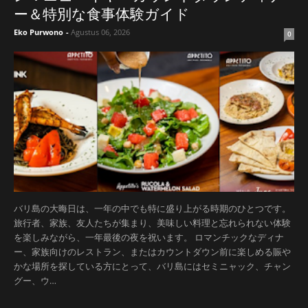
ー＆特別な食事体験ガイド
Eko Purwono
-
Agustus 06, 2026
0
バリ島の大晦日は、一年の中でも特に盛り上がる時期のひとつです。
旅行者、家族、友人たちが集まり、美味しい料理と忘れられない体験
を楽しみながら、一年最後の夜を祝います。 ロマンチックなディナ
ー、家族向けのレストラン、またはカウントダウン前に楽しめる賑や
かな場所を探している方にとって、バリ島にはセミニャック、チャン
グー、ウ…